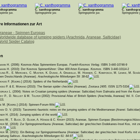
nthogramma
C. xanthogramma
C. xanthogramma
C. xanthog
spinne juv.
Springspinne juv.
Springspinne juv.
Springspinne j
re Informationen zur Art
raneae - Spinnen Europas
orldwide database of jumping spiders (Arachnida, Araneae, Salticidae)
orld Spider Catalog
en
mann H.
(2006): Kosmos-Atlas Spinnentiere Europas.
Frankh-Kosmos Verlag
. ISBN 3-440-10746-9
mann H.
(2010): Der Kosmos Spinnenführer: Über 400 Arten Europas.
Kosmos
. ISBN 3-440-10114-2
tling R., E. Merches, C. Muster, K. Duske, A. Grabolle, M. Hohner, C. Komposch, M. Lemke, M. Schäf
nen Deutschlands (Araneae).
Arachnologische Mitteilungen 59: 38-62
khuis F. [Koord.]
(2014): Spiders of the Netherlands
oso P. & E. Morano
(2010): The Iberian spider checklist (Araneae).
Zootaxa 2495
. ISSN 1175-5334
oruka L.
(2004): Notes on Croatian jumping spiders (Araneae: Salticidae) from Dalmatia and from the Kvar
ey P., D. Nellist & M. Telfer
(2002): Provisional Atlas of British Spiders (Arachnida, Araneaa) Vol. II.
Cen
e M. [Koord.]
(2014): Spinnen-Forum-Wiki
nov D. V.
(2015): Taxonomic-faunistic notes on the jumping spiders of the Mediterranean (Aranei: Salticidae
ner H.
(2014): Jumping spiders of the world
wig W., T. Blick, D. Gloor, A. Hänggi & C. Kropf
(2015): Araneae, Spinnen Europas (Bestimmungsschlüss
fer M.
(2016): Zur Springspinnenfauna (Araneae, Salticidae) der griechischen Dodekanes-Insel Kos, mit 
73-79
fer M.
(2021): Ein Beitrag zur Springspinnenfauna (Araneae: Salticidae) der griechischen Insel Korfu mit
Gattung
Salticus
.
Arachnologische Mitteilungen 61: 84-97