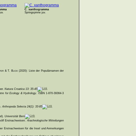
ramma
C. xanthogramma
uv.
Springspinne juv.
er & T. Blick
(2020): Liste der Populärnamen der
ner.
Natura Croatica 13: 35-45
tre for Ecology & Hydrology
. ISBN 1-870-39364-3
).
Arthropoda Selecta 24(1): 33-85
el).
Universität Bern
zwölf Erstnachweisen.
Arachnologische Mitteilungen
 vier Erstnachweisen für die Insel und Anmerkungen