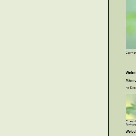
Carrho
Weite
Männ
Dor
C. xan
Springs
Weibc