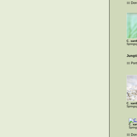
Dor
C. xan
Springs
Jungti
Port
C. xan
Springsp
C. xa
Spring
Dor