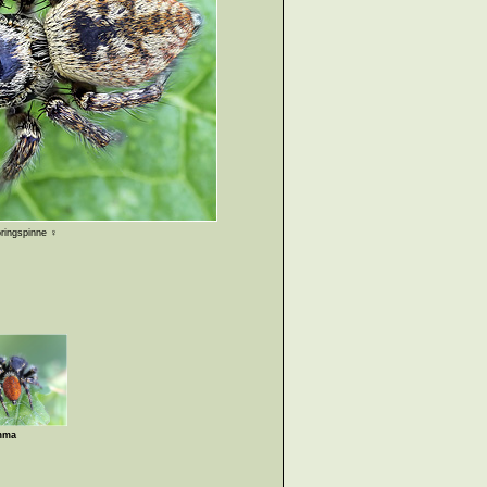
ringspinne ♀
mma