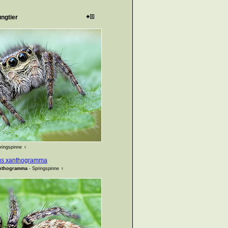
ngtier
ringspinne ♀
anthogramma
- Springspinne ♀