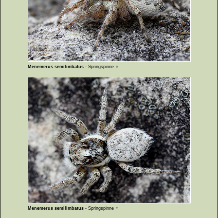
Menemerus semilimbatus
- Springspinne ♀
Menemerus semilimbatus
- Springspinne ♀