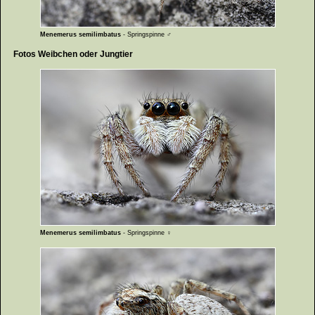
Menemerus semilimbatus
- Springspinne ♂
Fotos Weibchen oder Jungtier
Menemerus semilimbatus
- Springspinne ♀