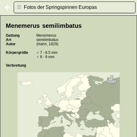
Fotos der Springspinnen Europas
Menemerus semilimbatus
Gattung
Menemerus
Art
semilimbatus
Autor
(Hahn, 1829)
Körpergröße
♂ 7 - 8.5 mm
♀ 8 - 9 mm
Verbreitung