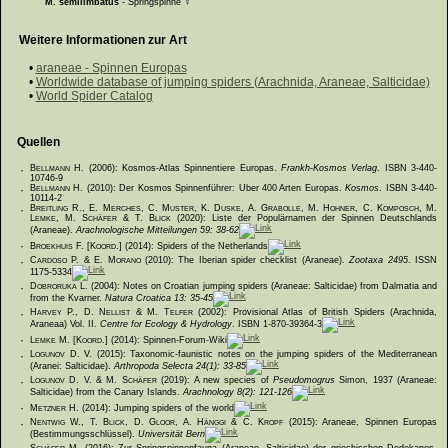
M. semilimbatus
- Springspinne ♀
Weitere Informationen zur Art
•
araneae - Spinnen Europas
•
Worldwide database of jumping spiders (Arachnida, Araneae, Salticidae)
•
World Spider Catalog
Quellen
·
Bellmann H.
(2006): Kosmos-Atlas Spinnentiere Europas.
Frankh-Kosmos Verlag
. ISBN 3-440-
10746-9
·
Bellmann H.
(2010): Der Kosmos Spinnenführer: Über 400 Arten Europas.
Kosmos
. ISBN 3-440-
10114-2
·
Breitling R., E. Merches, C. Muster, K. Duske, A. Grabolle, M. Hohner, C. Komposch, M.
Lemke, M. Schäfer & T. Blick
(2020): Liste der Populärnamen der Spinnen Deutschlands
(Araneae).
Arachnologische Mitteilungen 59: 38-62
·
Broekhuis F. [Koord.]
(2014): Spiders of the Netherlands
·
Cardoso P. & E. Morano
(2010): The Iberian spider checklist (Araneae).
Zootaxa 2495
. ISSN
1175-5334
·
Dobroruka L.
(2004): Notes on Croatian jumping spiders (Araneae: Salticidae) from Dalmatia and
from the Kvarner.
Natura Croatica 13: 35-45
·
Harvey P., D. Nellist & M. Telfer
(2002): Provisional Atlas of British Spiders (Arachnida,
Araneaa) Vol. II.
Centre for Ecology & Hydrology
. ISBN 1-870-39364-3
·
Lemke M. [Koord.]
(2014): Spinnen-Forum-Wiki
·
Logunov D. V.
(2015): Taxonomic-faunistic notes on the jumping spiders of the Mediterranean
(Aranei: Salticidae).
Arthropoda Selecta 24(1): 33-85
·
Logunov D. V. & M. Schäfer
(2019): A new species of
Pseudomogrus
Simon, 1937 (Araneae:
Salticidae) from the Canary Islands.
Arachnology 8(2): 121-126
·
Metzner H.
(2014): Jumping spiders of the world
·
Nentwig W., T. Blick, D. Gloor, A. Hänggi & C. Kropf
(2015): Araneae, Spinnen Europas
(Bestimmungsschlüssel).
Universität Bern