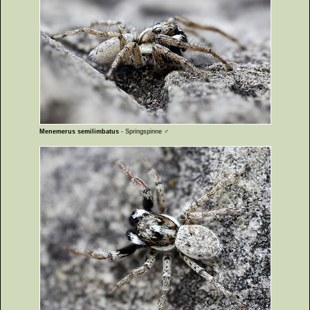
Menemerus semilimbatus
- Springspinne ♂