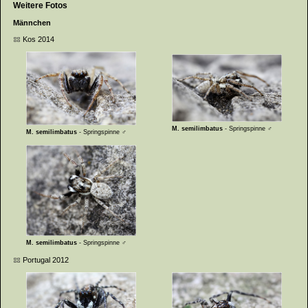
Weitere Fotos
Männchen
Kos 2014
M. semilimbatus
- Springspinne ♂
M. semilimbatus
- Springspinne ♂
M. semilimbatus
- Springspinne ♂
Portugal 2012