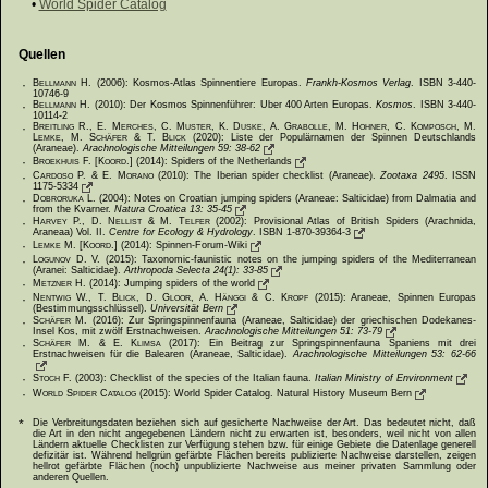
•
World Spider Catalog
Quellen
·
Bellmann H.
(2006): Kosmos-Atlas Spinnentiere Europas.
Frankh-Kosmos Verlag
. ISBN 3-440-
10746-9
·
Bellmann H.
(2010): Der Kosmos Spinnenführer: Über 400 Arten Europas.
Kosmos
. ISBN 3-440-
10114-2
·
Breitling R., E. Merches, C. Muster, K. Duske, A. Grabolle, M. Hohner, C. Komposch, M.
Lemke, M. Schäfer & T. Blick
(2020): Liste der Populärnamen der Spinnen Deutschlands
(Araneae).
Arachnologische Mitteilungen 59: 38-62
·
Broekhuis F. [Koord.]
(2014): Spiders of the Netherlands
·
Cardoso P. & E. Morano
(2010): The Iberian spider checklist (Araneae).
Zootaxa 2495
. ISSN
1175-5334
·
Dobroruka L.
(2004): Notes on Croatian jumping spiders (Araneae: Salticidae) from Dalmatia and
from the Kvarner.
Natura Croatica 13: 35-45
·
Harvey P., D. Nellist & M. Telfer
(2002): Provisional Atlas of British Spiders (Arachnida,
Araneaa) Vol. II.
Centre for Ecology & Hydrology
. ISBN 1-870-39364-3
·
Lemke M. [Koord.]
(2014): Spinnen-Forum-Wiki
·
Logunov D. V.
(2015): Taxonomic-faunistic notes on the jumping spiders of the Mediterranean
(Aranei: Salticidae).
Arthropoda Selecta 24(1): 33-85
·
Metzner H.
(2014): Jumping spiders of the world
·
Nentwig W., T. Blick, D. Gloor, A. Hänggi & C. Kropf
(2015): Araneae, Spinnen Europas
(Bestimmungsschlüssel).
Universität Bern
·
Schäfer M.
(2016): Zur Springspinnenfauna (Araneae, Salticidae) der griechischen Dodekanes-
Insel Kos, mit zwölf Erstnachweisen.
Arachnologische Mitteilungen 51: 73-79
·
Schäfer M. & E. Klimsa
(2017): Ein Beitrag zur Springspinnenfauna Spaniens mit drei
Erstnachweisen für die Balearen (Araneae, Salticidae).
Arachnologische Mitteilungen 53: 62-66
·
Stoch F.
(2003): Checklist of the species of the Italian fauna.
Italian Ministry of Environment
·
World Spider Catalog
(2015): World Spider Catalog. Natural History Museum Bern
*
Die Verbreitungsdaten beziehen sich auf gesicherte Nachweise der Art. Das bedeutet nicht, daß
die Art in den nicht angegebenen Ländern nicht zu erwarten ist, besonders, weil nicht von allen
Ländern aktuelle Checklisten zur Verfügung stehen bzw. für einige Gebiete die Datenlage generell
defizitär ist. Während hellgrün gefärbte Flächen bereits publizierte Nachweise darstellen, zeigen
hellrot gefärbte Flächen (noch) unpublizierte Nachweise aus meiner privaten Sammlung oder
anderen Quellen.