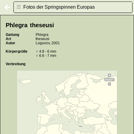
Fotos der Springspinnen Europas
Phlegra theseusi
Gattung
Phlegra
Art
theseusi
Autor
Logunov, 2001
Körpergröße
♂ 4.8 - 6 mm
♀ 6.6 - 7 mm
Verbreitung