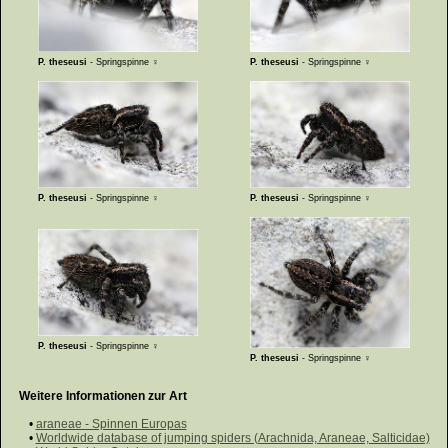
P. theseusi
- Springspinne ♀
P. theseusi
- Springspinne ♀
P. theseusi
- Springspinne ♀
P. theseusi
- Springspinne ♀
P. theseusi
- Springspinne ♀
P. theseusi
- Springspinne ♀
Weitere Informationen zur Art
•
araneae - Spinnen Europas
•
Worldwide database of jumping spiders (Arachnida, Araneae, Salticidae)