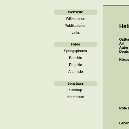
Hel
Gattu
Art
Autor
Deut
Körpe
Rote L
Lebe