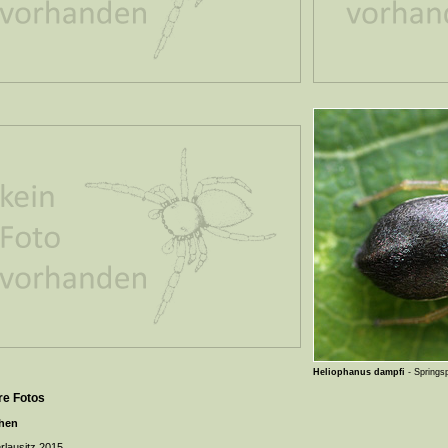
Heliophanus dampfi
- Springs
re Fotos
hen
lausitz 2015