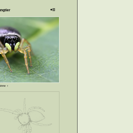
ngtier
pinne ♀