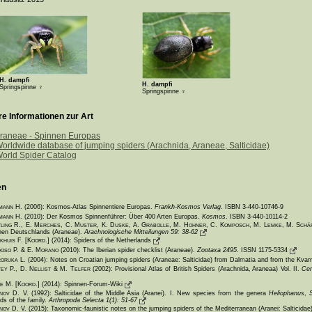
H. dampfi
H. dampfi
Springspinne ♀
Springspinne ♀
re Informationen zur Art
raneae - Spinnen Europas
orldwide database of jumping spiders (Arachnida, Araneae, Salticidae)
orld Spider Catalog
en
mann H.
(2006): Kosmos-Atlas Spinnentiere Europas.
Frankh-Kosmos Verlag
. ISBN 3-440-10746-9
mann H.
(2010): Der Kosmos Spinnenführer: Über 400 Arten Europas.
Kosmos
. ISBN 3-440-10114-2
tling R., E. Merches, C. Muster, K. Duske, A. Grabolle, M. Hohner, C. Komposch, M. Lemke, M. Schäf
nen Deutschlands (Araneae).
Arachnologische Mitteilungen 59: 38-62
khuis F. [Koord.]
(2014): Spiders of the Netherlands
oso P. & E. Morano
(2010): The Iberian spider checklist (Araneae).
Zootaxa 2495
. ISSN 1175-5334
oruka L.
(2004): Notes on Croatian jumping spiders (Araneae: Salticidae) from Dalmatia and from the Kvar
ey P., D. Nellist & M. Telfer
(2002): Provisional Atlas of British Spiders (Arachnida, Araneaa) Vol. II.
Cen
e M. [Koord.]
(2014): Spinnen-Forum-Wiki
nov D. V.
(1992): Salticidae of the Middle Asia (Aranei). I. New species from the genera
Heliophanus
,
ds of the family.
Arthropoda Selecta 1(1): 51-67
nov D. V.
(2015): Taxonomic-faunistic notes on the jumping spiders of the Mediterranean (Aranei: Salticidae