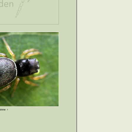
pinne ♀