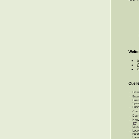
Weite
a
W
W
Quell
·
Bell
·
Bell
·
Brei
Spin
·
Broe
·
Card
·
Dobr
·
Harv
·
Lemk
·
Logu
recor
·
Logu