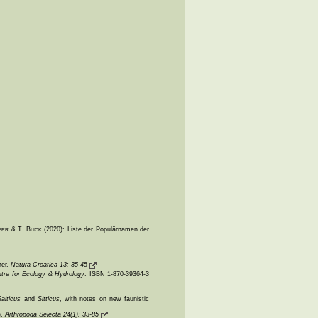
er & T. Blick
(2020): Liste der Populärnamen der
ner.
Natura Croatica 13: 35-45
tre for Ecology & Hydrology
. ISBN 1-870-39364-3
Salticus
and
Sitticus
, with notes on new faunistic
).
Arthropoda Selecta 24(1): 33-85