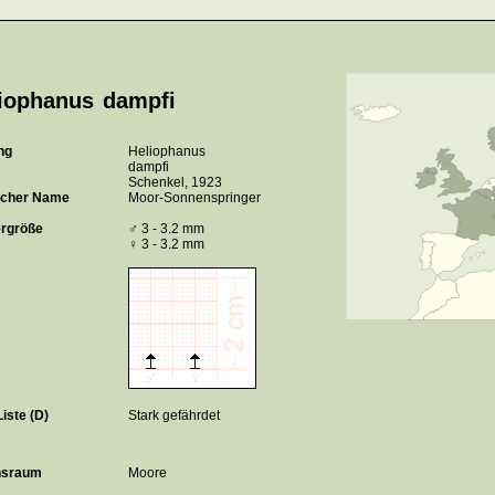
iophanus dampfi
ng
Heliophanus
dampfi
Schenkel, 1923
scher Name
Moor-Sonnenspringer
rgröße
♂ 3 - 3.2 mm
♀ 3 - 3.2 mm
iste (D)
Stark gefährdet
nsraum
Moore