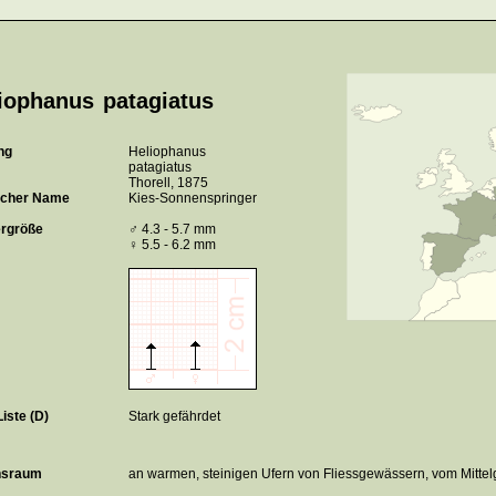
iophanus patagiatus
ng
Heliophanus
patagiatus
Thorell, 1875
scher Name
Kies-Sonnenspringer
rgröße
♂ 4.3 - 5.7 mm
♀ 5.5 - 6.2 mm
iste (D)
Stark gefährdet
nsraum
an warmen, steinigen Ufern von Fliessgewässern, vom Mittel