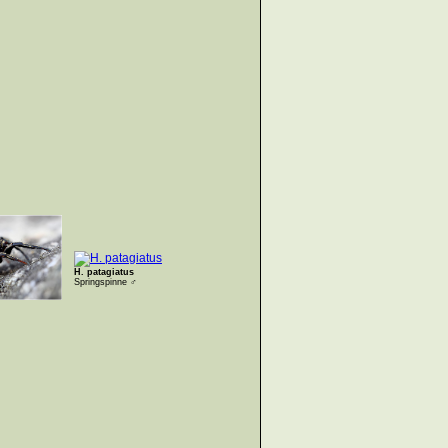
H. patagiatus
Springspinne ♂