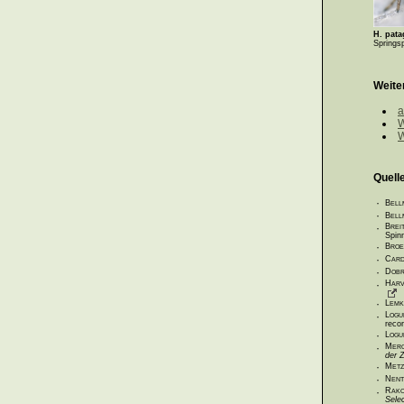
H. pata
Springs
Weite
a
W
W
Quell
·
Bell
·
Bell
·
Brei
Spin
·
Broe
·
Card
·
Dobr
·
Harv
·
Lemk
·
Logu
recor
·
Logu
·
Merc
der 
·
Metz
·
Nent
·
Rako
Selec