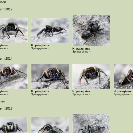
chen
ern 2017
giatus
H. patagiatus
pinne ♂
Springspinne ♂
H. patagiatus
Springspinne ♂
ern 2014
giatus
H. patagiatus
H. patagiatus
H. patagiatus
pinne ♂
Springspinne ♂
Springspinne ♂
Springspinne ♂
hen
ern 2017