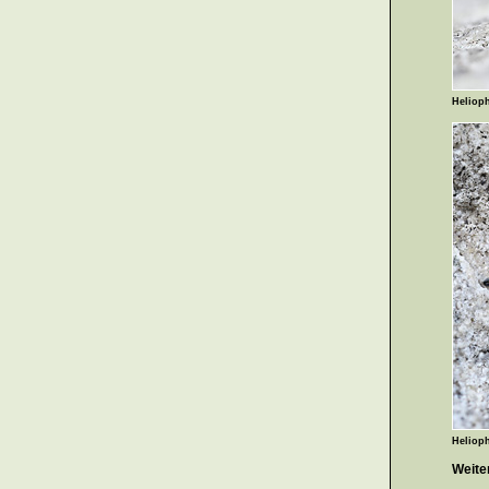
Heliop
Heliop
Weite