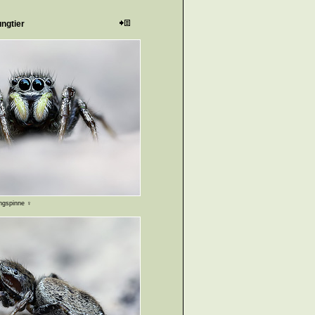
ngtier
ngspinne ♀