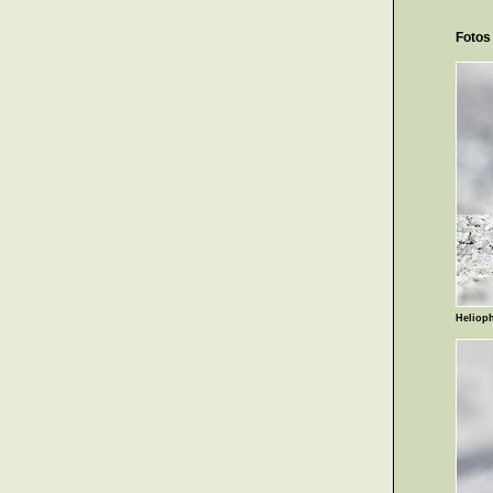
Fotos
Heliop