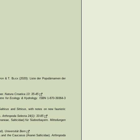
er & T. Blick
(2020): Liste der Populärnamen der
ner.
Natura Croatica 13: 35-45
tre for Ecology & Hydrology
. ISBN 1-870-39364-3
Salticus
and
Sitticus
, with notes on new faunistic
).
Arthropoda Selecta 24(1): 33-85
Araneae, Salticidae) für Südostbayern.
Mitteilungen
el).
Universität Bern
a and the Caucasus (Aranei Salticidae).
Arthropoda