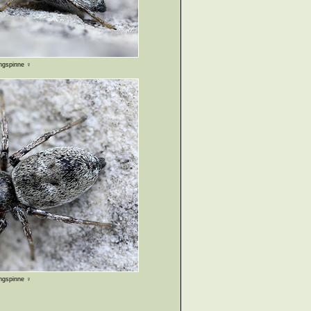
ngspinne ♀
ngspinne ♀