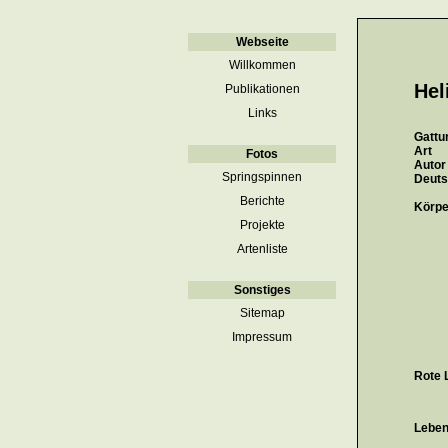
Hel
Gattu
Art
Autor
Deut
Körpe
Rote L
Lebe