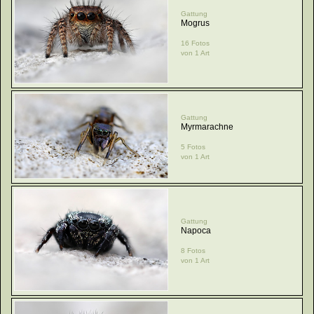
Gattung
Mogrus
16 Fotos
von 1 Art
Gattung
Myrmarachne
5 Fotos
von 1 Art
Gattung
Napoca
8 Fotos
von 1 Art