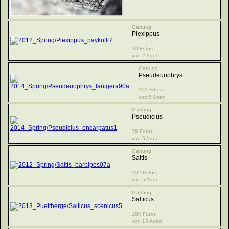
Gattung
Plexippus
30 Fotos
von 2 Arten
Gattung
Pseudeuophrys
100 Fotos
von 5 Arten
Gattung
Pseudicius
78 Fotos
von 5 Arten
Gattung
Saitis
102 Fotos
von 5 Arten
Gattung
Salticus
184 Fotos
von 13 Arten