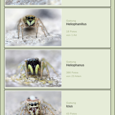
Gattung
Heliophanillus
18 Fotos
von 1 Art
Gattung
Heliophanus
386 Fotos
von 23 Arten
Gattung
Icius
43 Fotos