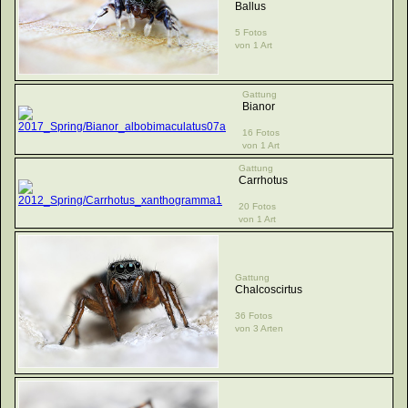
Ballus
5 Fotos
von 1 Art
Gattung
Bianor
16 Fotos
von 1 Art
Gattung
Carrhotus
20 Fotos
von 1 Art
Gattung
Chalcoscirtus
36 Fotos
von 3 Arten