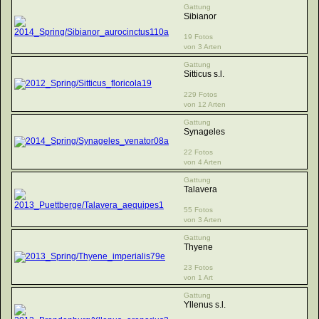
Gattung
Sibianor
19 Fotos
von 3 Arten
Gattung
Sitticus s.l.
229 Fotos
von 12 Arten
Gattung
Synageles
22 Fotos
von 4 Arten
Gattung
Talavera
55 Fotos
von 3 Arten
Gattung
Thyene
23 Fotos
von 1 Art
Gattung
Yllenus s.l.