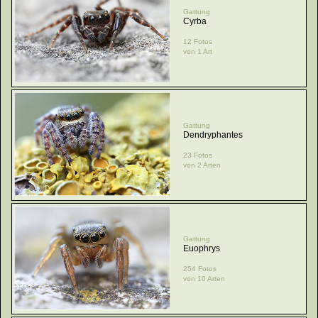
Gattung
Cyrba
12 Fotos
von 1 Art
Gattung
Dendryphantes
23 Fotos
von 2 Arten
Gattung
Euophrys
254 Fotos
von 10 Arten