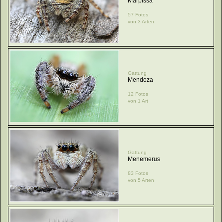
Marpissa
57 Fotos
von 3 Arten
Gattung
Mendoza
12 Fotos
von 1 Art
Gattung
Menemerus
83 Fotos
von 5 Arten