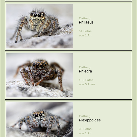
Gattung
Philaeus
51 Fotos
von 1 Art
Gattung
Phlegra
103 Fotos
von 5 Arten
Gattung
Plexippoides
33 Fotos
von 1 Art