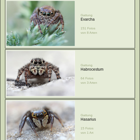
Gattung
Evarcha
151 Fotos
von 8 Arten
Gattung
Habrocestum
64 Fotos
von 3 Arten
Gattung
Hasarius
15 Fotos
von 1 Art