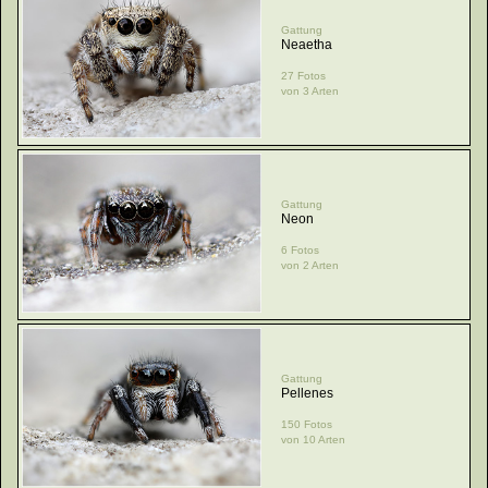
Gattung
Neaetha
27 Fotos
von 3 Arten
Gattung
Neon
6 Fotos
von 2 Arten
Gattung
Pellenes
150 Fotos
von 10 Arten