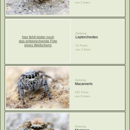
von 2 Arten
Gattung
hier fehlt leider noch
Leptorchestes
das entsprechende Foto
eines Weibchens
13 Fotos
von 2 Arten
Gattung
Macaroeris
292 Fotos
von 8 Arten
Gattung