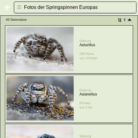
Fotos der Springspinnen Europas
40 Datensätze
Gattung
Aelurillus
295 Fotos
von 10 Arten
Gattung
Asianellus
9 Fotos
von 1 Art
Gattung