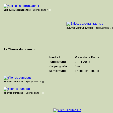
Salticus alegranzaensis
- Springspinne ♀
Salticus alegranzaensis
- Springspinne ♀
1 -
Yllenus dumosus
♂
Fundort:
Playa de la Barca
Funddatum:
22.11.2017
Körpergröße:
3 mm
Bemerkung:
Erstbeschreibung
Yllenus dumosus
- Springspinne ♂
Yllenus dumosus
- Springspinne ♂