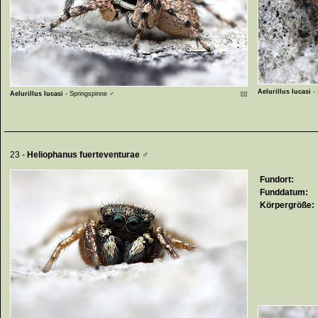
Aelurillus lucasi
- 
Aelurillus lucasi
- Springspinne ♂
23 -
Heliophanus fuerteventurae
♂
Fundort:
Funddatum:
Körpergröße: