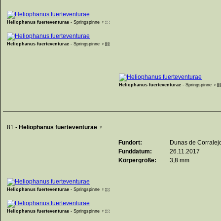
Heliophanus fuerteventurae
- Springspinne ♀
Heliophanus fuerteventurae
- Springspinne ♀
Heliophanus fuerteventurae
- Springspinne ♀
81 -
Heliophanus fuerteventurae
♀
Fundort:
Dunas de Corralej
Funddatum:
26.11.2017
Körpergröße:
3,8 mm
Heliophanus fuerteventurae
- Springspinne ♀
Heliophanus fuerteventurae
- Springspinne ♀