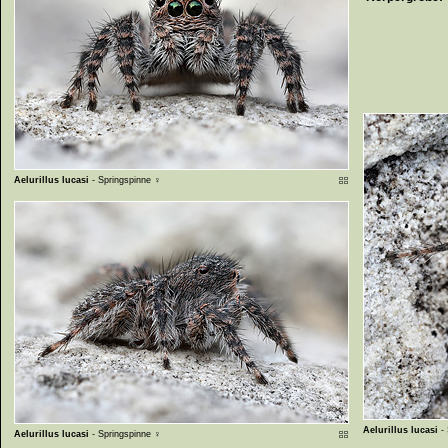
Aelurillus lucasi
- Springspinne ♀
Aelurillus lucasi
- 
Aelurillus lucasi
- Springspinne ♀