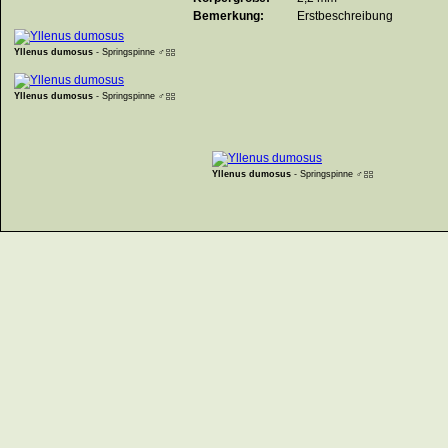
Bemerkung:
Erstbeschreibung
Yllenus dumosus
- Springspinne ♂
Yllenus dumosus
- Springspinne ♂
Yllenus dumosus
- Springspinne ♂