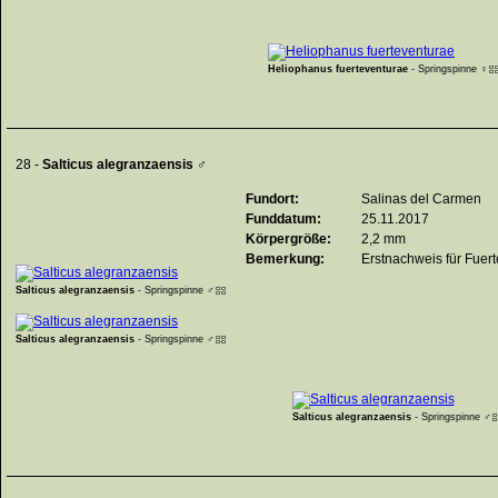
Heliophanus fuerteventurae
- Springspinne ♀
28 -
Salticus alegranzaensis
♂
Fundort:
Salinas del Carmen
Funddatum:
25.11.2017
Körpergröße:
2,2 mm
Bemerkung:
Erstnachweis für Fuer
Salticus alegranzaensis
- Springspinne ♂
Salticus alegranzaensis
- Springspinne ♂
Salticus alegranzaensis
- Springspinne ♂