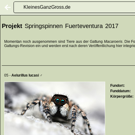
KleinesGanzGross.de
Projekt
Springspinnen Fuerteventura 2017
Momentan noch ausgenommen sind Tiere aus der Gattung
Macaroeris
. Die F
Gattungs-Revision ein und werden erst nach deren Veröffentlichung hier integrie
05 -
Aelurillus lucasi
♂
Fundort:
Funddatum:
Körpergröße: