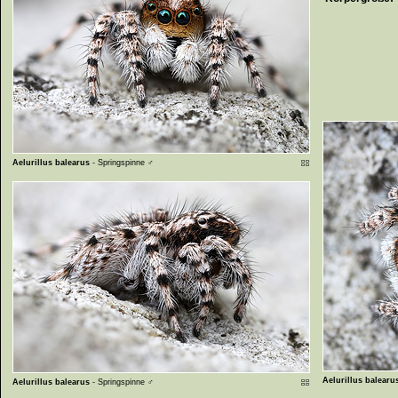
Aelurillus balearus
- Springspinne ♂
Aelurillus balearu
Aelurillus balearus
- Springspinne ♂