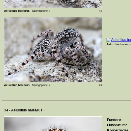
Aelurillus balearus
- Springspinne ♀
Aelurillus balearu
Aelurillus balearus
- Springspinne ♀
34 -
Aelurillus balearus
♂
Fundort:
Funddatum:
Körpergröße: