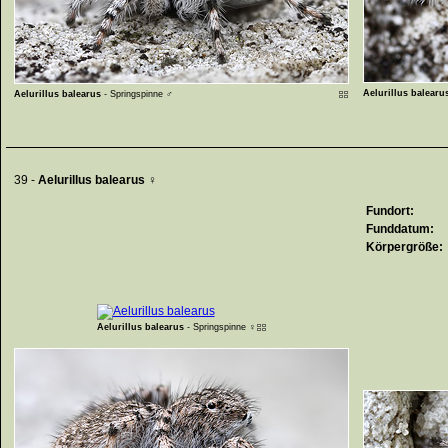
Aelurillus balearu
Aelurillus balearus
- Springspinne ♂
39 -
Aelurillus balearus
♀
Fundort:
Funddatum:
Körpergröße:
Aelurillus balearus
- Springspinne ♀