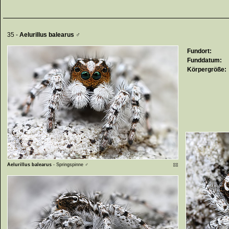
35 -
Aelurillus balearus
♂
Fundort:
Funddatum:
Körpergröße:
Aelurillus balearus
- Springspinne ♂