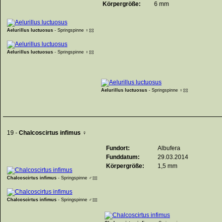
Körpergröße:
6 mm
Aelurillus luctuosus
- Springspinne ♀
Aelurillus luctuosus
- Springspinne ♀
Aelurillus luctuosus
- Springspinne ♀
19 -
Chalcoscirtus infimus
♀
Fundort:
Albufera
Funddatum:
29.03.2014
Körpergröße:
1,5 mm
Chalcoscirtus infimus
- Springspinne ♂
Chalcoscirtus infimus
- Springspinne ♂